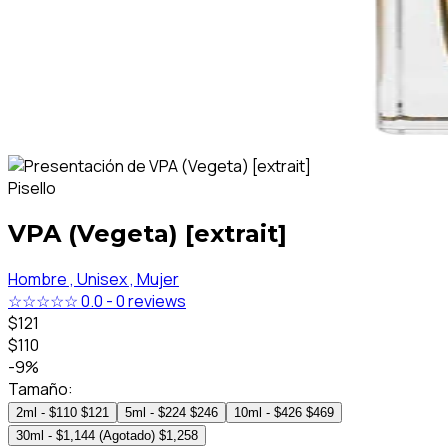
Pisello
VPA (Vegeta) [extrait]
Hombre ,
Unisex ,
Mujer
☆☆☆☆☆
0.0
-
0 reviews
$121
$110
-9%
Tamaño:
2ml - $110
$121
5ml - $224
$246
10ml - $426
$469
30ml - $1,144 (Agotado)
$1,258