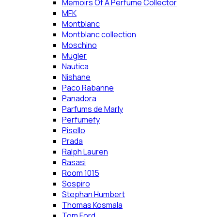
Memoirs Of A Perfume Collector
MFK
Montblanc
Montblanc collection
Moschino
Mugler
Nautica
Nishane
Paco Rabanne
Panadora
Parfums de Marly
Perfumefy
Pisello
Prada
Ralph Lauren
Rasasi
Room 1015
Sospiro
Stephan Humbert
Thomas Kosmala
Tom Ford