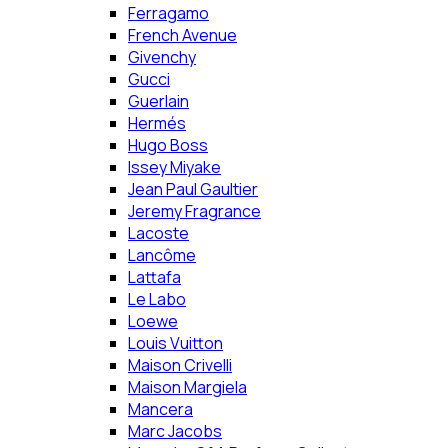
Ferragamo
French Avenue
Givenchy
Gucci
Guerlain
Hermés
Hugo Boss
Issey Miyake
Jean Paul Gaultier
Jeremy Fragrance
Lacoste
Lancôme
Lattafa
Le Labo
Loewe
Louis Vuitton
Maison Crivelli
Maison Margiela
Mancera
Marc Jacobs