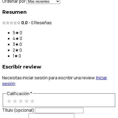
Ordenar por
Resumen
☆☆☆☆☆
0.0
-
0
Reseñas
5★
0
4★
0
3★
0
2★
0
1★
0
Escribir review
Necesitas iniciar sesión para escribir una review.
Iniciar
sesión
Calificación *
★
★
★
★
★
Título (opcional)