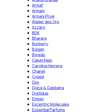
Armaf
Armani
Armani Privé
Atelier des Ors
Azzaro
BDK
Bharara
Burberry
Bvlgari
Byredo
Calvin Klein
Carolina Herrera
Chanel
Creed
Dior
Dolce & Gabbana
Dyptique
Emper
Escentric Molecules
Essential Parfums