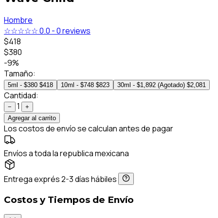
Hombre
☆☆☆☆☆
0.0
-
0 reviews
$418
$380
-9%
Tamaño:
5ml - $380
$418
10ml - $748
$823
30ml - $1,892 (Agotado)
$2,081
Cantidad:
1
−
+
Agregar al carrito
Los costos de envío se calculan antes de pagar
Envíos a toda la republica mexicana
Entrega exprés 2-3 días hábiles
Costos y Tiempos de Envío