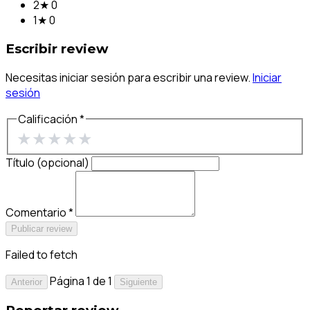
2★
0
1★
0
Escribir review
Necesitas iniciar sesión para escribir una review.
Iniciar
sesión
Calificación *
★
★
★
★
★
Título (opcional)
Comentario *
Publicar review
Failed to fetch
Página 1 de 1
Anterior
Siguiente