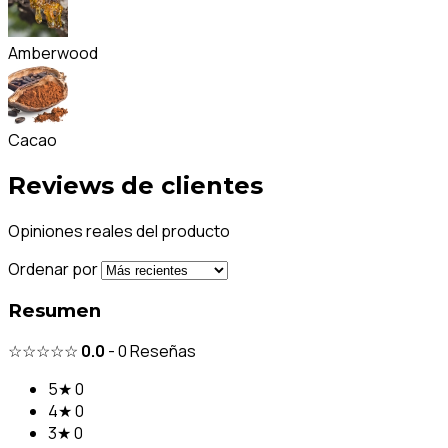
Amberwood
Cacao
Reviews de clientes
Opiniones reales del producto
Ordenar por
Resumen
☆☆☆☆☆
0.0
-
0
Reseñas
5★
0
4★
0
3★
0