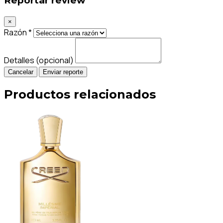
Reportar review
×
Razón *
Detalles (opcional)
Cancelar
Enviar reporte
Productos relacionados