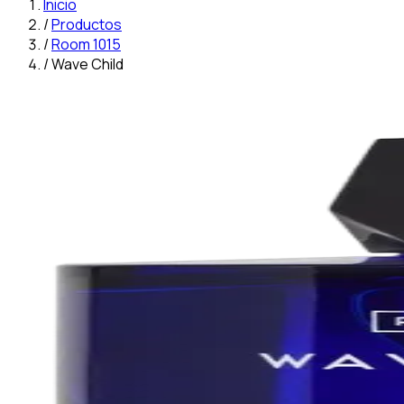
Inicio
/
Productos
/
Room 1015
/
Wave Child