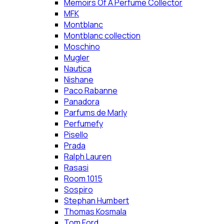
Memoirs Of A Perfume Collector
MFK
Montblanc
Montblanc collection
Moschino
Mugler
Nautica
Nishane
Paco Rabanne
Panadora
Parfums de Marly
Perfumefy
Pisello
Prada
Ralph Lauren
Rasasi
Room 1015
Sospiro
Stephan Humbert
Thomas Kosmala
Tom Ford