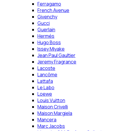
Ferragamo
French Avenue
Givenchy
Gucci
Guerlain
Hermés
Hugo Boss
Issey Miyake
Jean Paul Gaultier
Jeremy Fragrance
Lacoste
Lancôme
Lattafa
Le Labo
Loewe
Louis Vuitton
Maison Crivelli
Maison Margiela
Mancera
Marc Jacobs