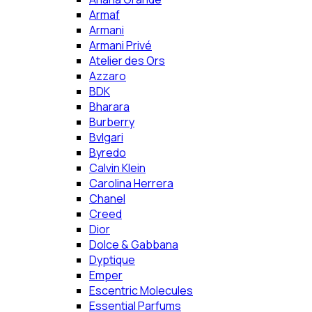
Armaf
Armani
Armani Privé
Atelier des Ors
Azzaro
BDK
Bharara
Burberry
Bvlgari
Byredo
Calvin Klein
Carolina Herrera
Chanel
Creed
Dior
Dolce & Gabbana
Dyptique
Emper
Escentric Molecules
Essential Parfums