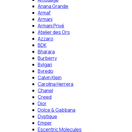
Ariana Grande
Armaf
Armani
Armani Privé
Atelier des Ors
Azzaro
BDK
Bharara
Burberry
Bvlgari
Byredo
Calvin Klein
Carolina Herrera
Chanel
Creed
Dior
Dolce & Gabbana
Dyptique
Emper
Escentric Molecules