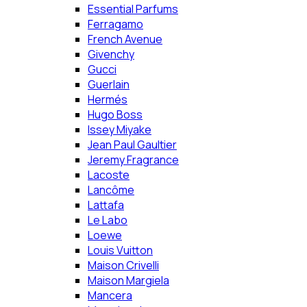
Essential Parfums
Ferragamo
French Avenue
Givenchy
Gucci
Guerlain
Hermés
Hugo Boss
Issey Miyake
Jean Paul Gaultier
Jeremy Fragrance
Lacoste
Lancôme
Lattafa
Le Labo
Loewe
Louis Vuitton
Maison Crivelli
Maison Margiela
Mancera