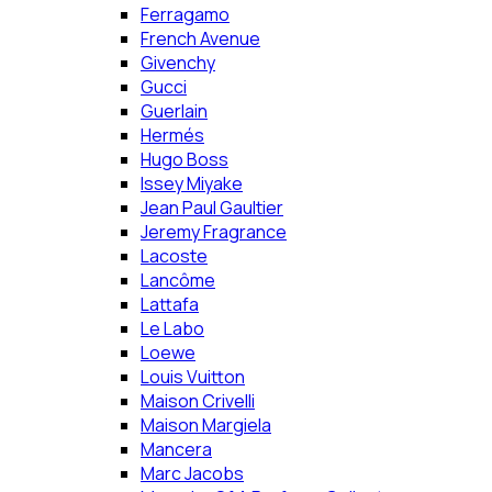
Ferragamo
French Avenue
Givenchy
Gucci
Guerlain
Hermés
Hugo Boss
Issey Miyake
Jean Paul Gaultier
Jeremy Fragrance
Lacoste
Lancôme
Lattafa
Le Labo
Loewe
Louis Vuitton
Maison Crivelli
Maison Margiela
Mancera
Marc Jacobs