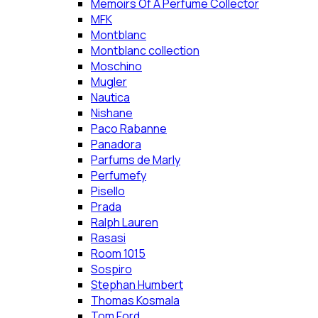
Memoirs Of A Perfume Collector
MFK
Montblanc
Montblanc collection
Moschino
Mugler
Nautica
Nishane
Paco Rabanne
Panadora
Parfums de Marly
Perfumefy
Pisello
Prada
Ralph Lauren
Rasasi
Room 1015
Sospiro
Stephan Humbert
Thomas Kosmala
Tom Ford