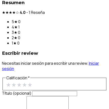
Resumen
★★★★☆
4.0
-
1
Reseña
5★
0
4★
1
3★
0
2★
0
1★
0
Escribir review
Necesitas iniciar sesión para escribir una review.
Iniciar
sesión
Calificación *
★
★
★
★
★
Título (opcional)