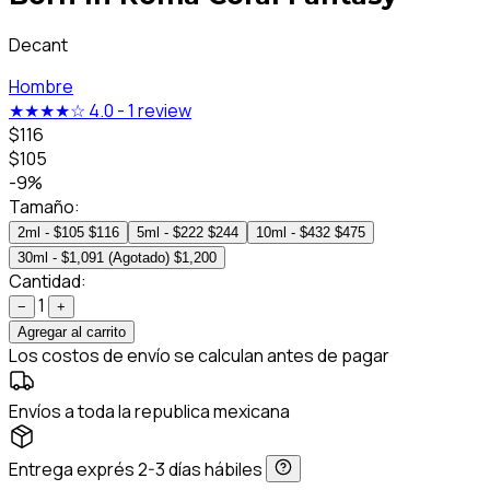
Decant
Hombre
★★★★☆
4.0
-
1 review
$116
$105
-9%
Tamaño:
2ml - $105
$116
5ml - $222
$244
10ml - $432
$475
30ml - $1,091 (Agotado)
$1,200
Cantidad:
1
−
+
Agregar al carrito
Los costos de envío se calculan antes de pagar
Envíos a toda la republica mexicana
Entrega exprés 2-3 días hábiles