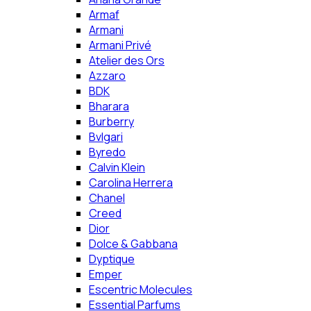
Armaf
Armani
Armani Privé
Atelier des Ors
Azzaro
BDK
Bharara
Burberry
Bvlgari
Byredo
Calvin Klein
Carolina Herrera
Chanel
Creed
Dior
Dolce & Gabbana
Dyptique
Emper
Escentric Molecules
Essential Parfums