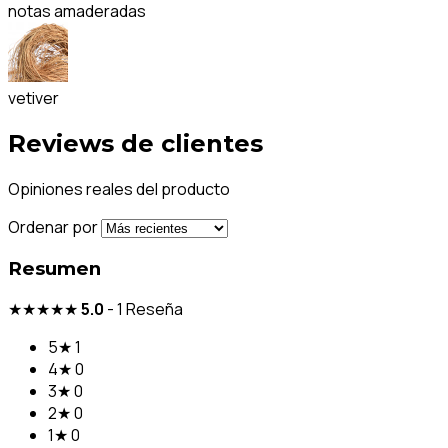
notas amaderadas
vetiver
Reviews de clientes
Opiniones reales del producto
Ordenar por
Resumen
★★★★★
5.0
-
1
Reseña
5★
1
4★
0
3★
0
2★
0
1★
0