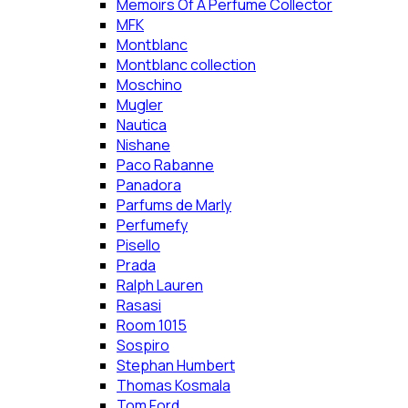
Memoirs Of A Perfume Collector
MFK
Montblanc
Montblanc collection
Moschino
Mugler
Nautica
Nishane
Paco Rabanne
Panadora
Parfums de Marly
Perfumefy
Pisello
Prada
Ralph Lauren
Rasasi
Room 1015
Sospiro
Stephan Humbert
Thomas Kosmala
Tom Ford