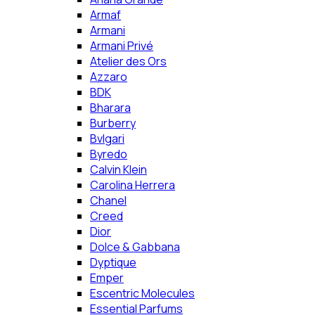
Armaf
Armani
Armani Privé
Atelier des Ors
Azzaro
BDK
Bharara
Burberry
Bvlgari
Byredo
Calvin Klein
Carolina Herrera
Chanel
Creed
Dior
Dolce & Gabbana
Dyptique
Emper
Escentric Molecules
Essential Parfums