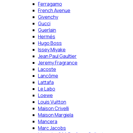
Ferragamo
French Avenue
Givenchy
Gucci
Guerlain
Hermés
Hugo Boss
Issey Miyake
Jean Paul Gaultier
Jeremy Fragrance
Lacoste
Lancôme
Lattafa
Le Labo
Loewe
Louis Vuitton
Maison Crivelli
Maison Margiela
Mancera
Marc Jacobs