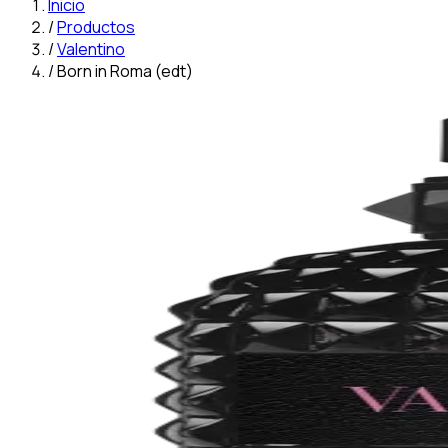
Inicio
/
Productos
/
Valentino
/
Born in Roma (edt)