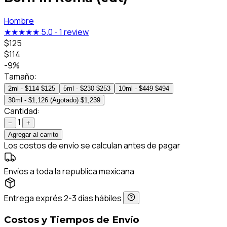
Hombre
★★★★★
5.0
-
1 review
$125
$114
-9%
Tamaño:
2ml - $114
$125
5ml - $230
$253
10ml - $449
$494
30ml - $1,126 (Agotado)
$1,239
Cantidad:
1
−
+
Agregar al carrito
Los costos de envío se calculan antes de pagar
Envíos a toda la republica mexicana
Entrega exprés 2-3 días hábiles
Costos y Tiempos de Envío