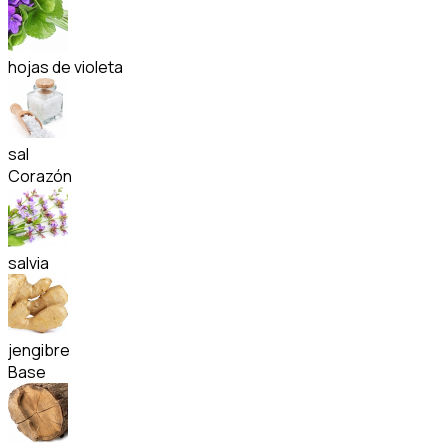
hojas de violeta
sal
Corazón
salvia
jengibre
Base