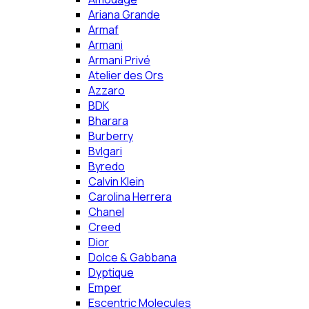
Ariana Grande
Armaf
Armani
Armani Privé
Atelier des Ors
Azzaro
BDK
Bharara
Burberry
Bvlgari
Byredo
Calvin Klein
Carolina Herrera
Chanel
Creed
Dior
Dolce & Gabbana
Dyptique
Emper
Escentric Molecules