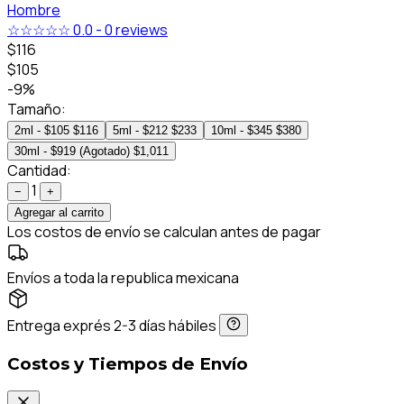
Hombre
☆☆☆☆☆
0.0
-
0 reviews
$116
$105
-9%
Tamaño:
2ml - $105
$116
5ml - $212
$233
10ml - $345
$380
30ml - $919 (Agotado)
$1,011
Cantidad:
1
−
+
Agregar al carrito
Los costos de envío se calculan antes de pagar
Envíos a toda la republica mexicana
Entrega exprés 2-3 días hábiles
Costos y Tiempos de Envío