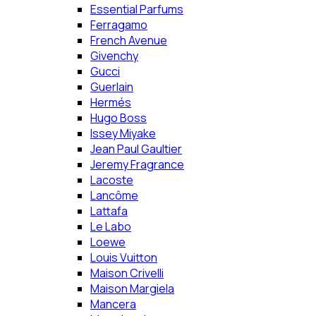
Essential Parfums
Ferragamo
French Avenue
Givenchy
Gucci
Guerlain
Hermés
Hugo Boss
Issey Miyake
Jean Paul Gaultier
Jeremy Fragrance
Lacoste
Lancôme
Lattafa
Le Labo
Loewe
Louis Vuitton
Maison Crivelli
Maison Margiela
Mancera