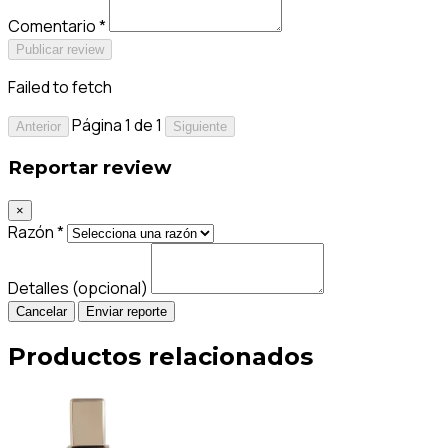
Comentario *
Publicar review
Failed to fetch
Página 1 de 1
Anterior
Siguiente
Reportar review
×
Razón *
Detalles (opcional)
Cancelar
Enviar reporte
Productos relacionados