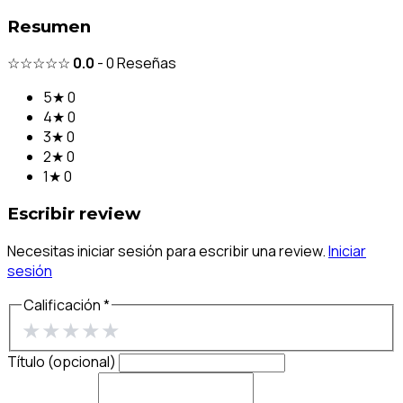
Resumen
☆☆☆☆☆
0.0
-
0
Reseñas
5★
0
4★
0
3★
0
2★
0
1★
0
Escribir review
Necesitas iniciar sesión para escribir una review.
Iniciar
sesión
Calificación *
★
★
★
★
★
Título (opcional)