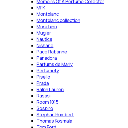
Memoirs Of A Perfume Collector
MFK
Montblanc
Montblanc collection
Moschino
Mugler
Nautica
Nishane
Paco Rabanne
Panadora
Parfums de Marly
Perfumefy
Pisello
Prada
Ralph Lauren
Rasasi
Room 1015
Sospiro
Stephan Humbert
Thomas Kosmala
Tom Ford