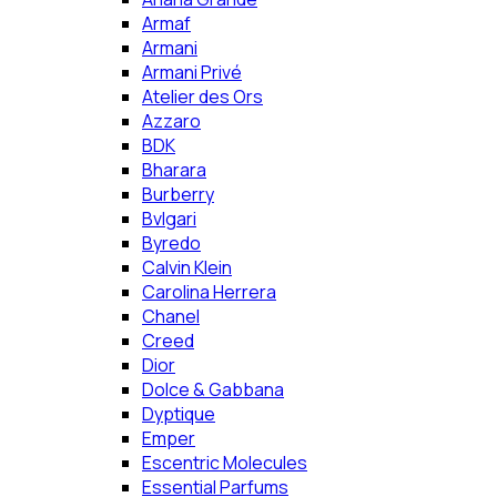
Armaf
Armani
Armani Privé
Atelier des Ors
Azzaro
BDK
Bharara
Burberry
Bvlgari
Byredo
Calvin Klein
Carolina Herrera
Chanel
Creed
Dior
Dolce & Gabbana
Dyptique
Emper
Escentric Molecules
Essential Parfums