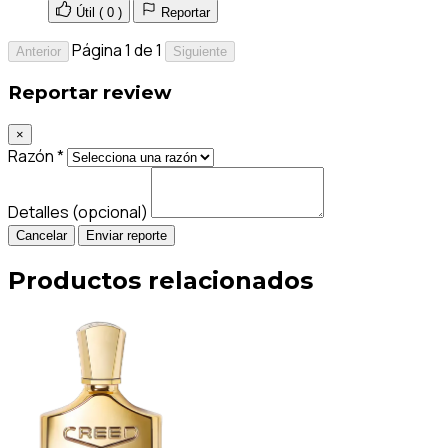
Útil (
0
)
Reportar
Página 1 de 1
Anterior
Siguiente
Reportar review
×
Razón *
Detalles (opcional)
Cancelar
Enviar reporte
Productos relacionados