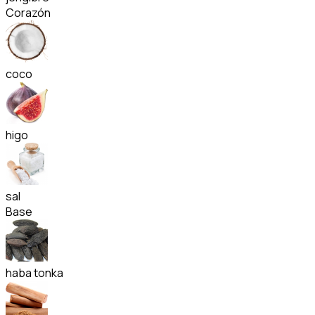
Corazón
coco
higo
sal
Base
haba tonka