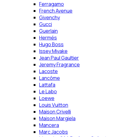
Ferragamo
French Avenue
Givenchy
Gucci
Guerlain
Hermés
Hugo Boss
Issey Miyake
Jean Paul Gaultier
Jeremy Fragrance
Lacoste
Lancôme
Lattafa
Le Labo
Loewe
Louis Vuitton
Maison Crivelli
Maison Margiela
Mancera
Marc Jacobs