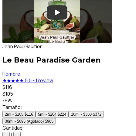
Jean Paul Gaultier
Le Beau Paradise Garden
Hombre
★★★★★
5.0
-
1 review
$116
$105
-9%
Tamaño:
2ml - $105
$116
5ml - $204
$224
10ml - $338
$372
30ml - $895 (Agotado)
$985
Cantidad:
1
−
+