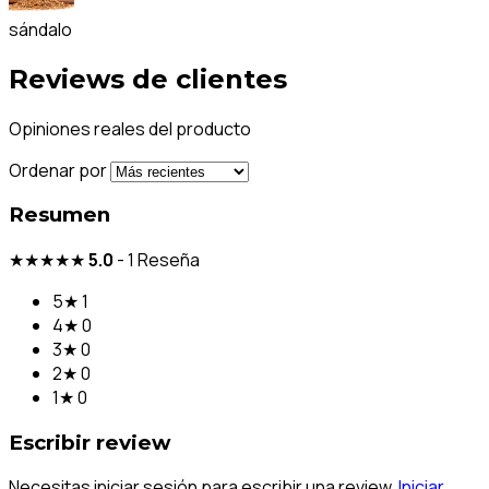
sándalo
Reviews de clientes
Opiniones reales del producto
Ordenar por
Resumen
★★★★★
5.0
-
1
Reseña
5★
1
4★
0
3★
0
2★
0
1★
0
Escribir review
Necesitas iniciar sesión para escribir una review.
Iniciar