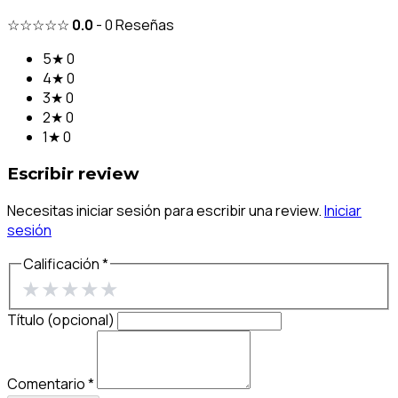
☆☆☆☆☆
0.0
-
0
Reseñas
5★
0
4★
0
3★
0
2★
0
1★
0
Escribir review
Necesitas iniciar sesión para escribir una review.
Iniciar
sesión
Calificación *
★
★
★
★
★
Título (opcional)
Comentario *