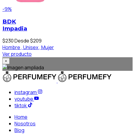
-9%
BDK
Impadia
$230
Desde $209
Hombre ,
Unisex ,
Mujer
Ver producto
×
instagram
youtube
tiktok
Home
Nosotros
Blog