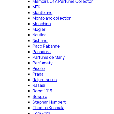
Memoirs Of A Perfume Collector
MFK
Montblanc
Montblanc collection
Moschino
Mugler
Nautica
Nishane
Paco Rabanne
Panadora
Parfums de Marly
Perfumefy
Pisello
Prada
Ralph Lauren
Rasasi
Room 1015
Sospiro
Stephan Humbert
Thomas Kosmala
Tom Ford