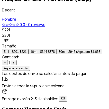
Decant
Hombre
☆☆☆☆☆
0.0
-
0 reviews
$221
$201
-9%
Tamaño:
5ml - $201
$221
10ml - $344
$378
30ml - $942 (Agotado)
$1,036
Cantidad:
1
−
+
Agregar al carrito
Los costos de envío se calculan antes de pagar
Envíos a toda la republica mexicana
Entrega exprés 2-3 días hábiles