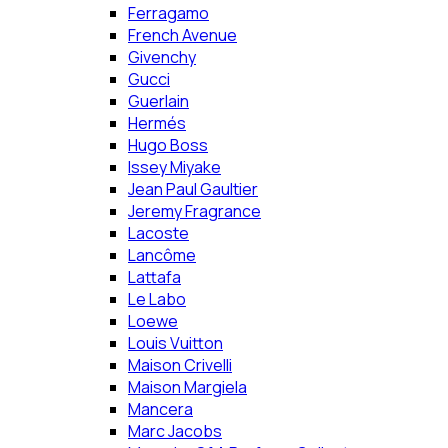
Ferragamo
French Avenue
Givenchy
Gucci
Guerlain
Hermés
Hugo Boss
Issey Miyake
Jean Paul Gaultier
Jeremy Fragrance
Lacoste
Lancôme
Lattafa
Le Labo
Loewe
Louis Vuitton
Maison Crivelli
Maison Margiela
Mancera
Marc Jacobs