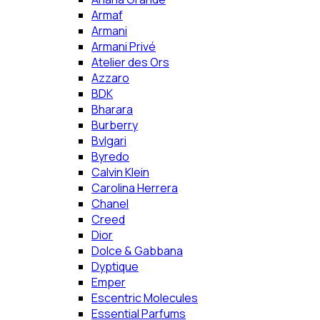
Armaf
Armani
Armani Privé
Atelier des Ors
Azzaro
BDK
Bharara
Burberry
Bvlgari
Byredo
Calvin Klein
Carolina Herrera
Chanel
Creed
Dior
Dolce & Gabbana
Dyptique
Emper
Escentric Molecules
Essential Parfums