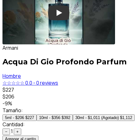
Armani
Acqua Di Gio Profondo Parfum
Hombre
☆☆☆☆☆
0.0
-
0 reviews
$227
$206
-9%
Tamaño:
5ml - $206
$227
10ml - $356
$392
30ml - $1,011 (Agotado)
$1,112
Cantidad:
1
−
+
Agregar al carrito