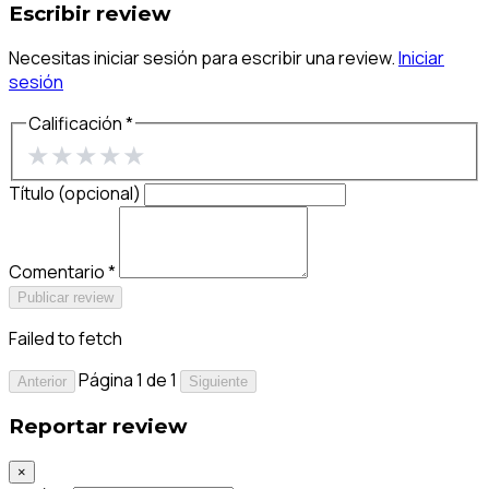
Escribir review
Necesitas iniciar sesión para escribir una review.
Iniciar
sesión
Calificación *
★
★
★
★
★
Título (opcional)
Comentario *
Publicar review
Failed to fetch
Página 1 de 1
Anterior
Siguiente
Reportar review
×