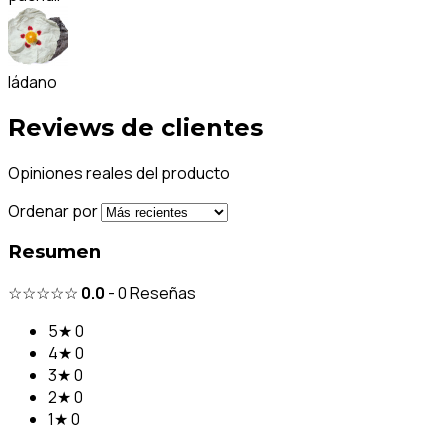
ládano
Reviews de clientes
Opiniones reales del producto
Ordenar por
Resumen
☆☆☆☆☆
0.0
-
0
Reseñas
5★
0
4★
0
3★
0
2★
0
1★
0