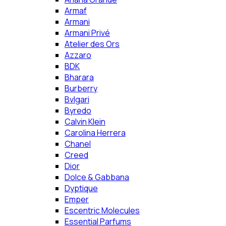
Armaf
Armani
Armani Privé
Atelier des Ors
Azzaro
BDK
Bharara
Burberry
Bvlgari
Byredo
Calvin Klein
Carolina Herrera
Chanel
Creed
Dior
Dolce & Gabbana
Dyptique
Emper
Escentric Molecules
Essential Parfums