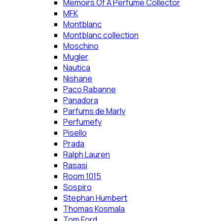
Memoirs Of A Perfume Collector
MFK
Montblanc
Montblanc collection
Moschino
Mugler
Nautica
Nishane
Paco Rabanne
Panadora
Parfums de Marly
Perfumefy
Pisello
Prada
Ralph Lauren
Rasasi
Room 1015
Sospiro
Stephan Humbert
Thomas Kosmala
Tom Ford