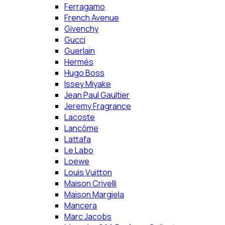
Ferragamo
French Avenue
Givenchy
Gucci
Guerlain
Hermés
Hugo Boss
Issey Miyake
Jean Paul Gaultier
Jeremy Fragrance
Lacoste
Lancôme
Lattafa
Le Labo
Loewe
Louis Vuitton
Maison Crivelli
Maison Margiela
Mancera
Marc Jacobs