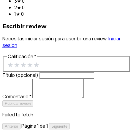
3★
0
2★
0
1★
0
Escribir review
Necesitas iniciar sesión para escribir una review.
Iniciar
sesión
Calificación *
★
★
★
★
★
Título (opcional)
Comentario *
Publicar review
Failed to fetch
Página 1 de 1
Anterior
Siguiente