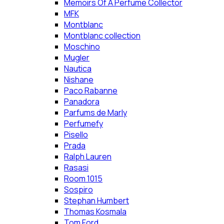
Memoirs Of A Perfume Collector
MFK
Montblanc
Montblanc collection
Moschino
Mugler
Nautica
Nishane
Paco Rabanne
Panadora
Parfums de Marly
Perfumefy
Pisello
Prada
Ralph Lauren
Rasasi
Room 1015
Sospiro
Stephan Humbert
Thomas Kosmala
Tom Ford