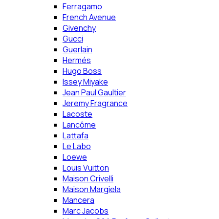
Ferragamo
French Avenue
Givenchy
Gucci
Guerlain
Hermés
Hugo Boss
Issey Miyake
Jean Paul Gaultier
Jeremy Fragrance
Lacoste
Lancôme
Lattafa
Le Labo
Loewe
Louis Vuitton
Maison Crivelli
Maison Margiela
Mancera
Marc Jacobs