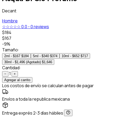
Decant
Hombre
☆☆☆☆☆
0.0
-
0 reviews
$184
$167
-9%
Tamaño:
2ml - $167
$184
5ml - $340
$374
10ml - $652
$717
30ml - $1,496 (Agotado)
$1,646
Cantidad:
1
−
+
Agregar al carrito
Los costos de envío se calculan antes de pagar
Envíos a toda la republica mexicana
Entrega exprés 2-3 días hábiles