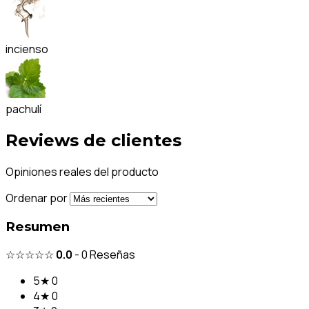
incienso
pachulí
Reviews de clientes
Opiniones reales del producto
Ordenar por
Resumen
☆☆☆☆☆
0.0
-
0
Reseñas
5★
0
4★
0