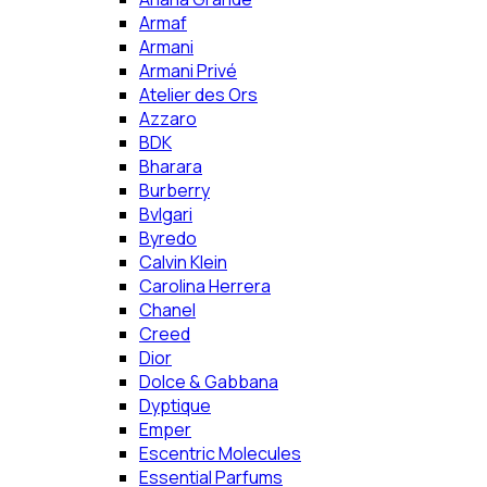
Armaf
Armani
Armani Privé
Atelier des Ors
Azzaro
BDK
Bharara
Burberry
Bvlgari
Byredo
Calvin Klein
Carolina Herrera
Chanel
Creed
Dior
Dolce & Gabbana
Dyptique
Emper
Escentric Molecules
Essential Parfums