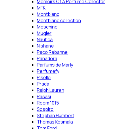
Memoirs Of A Perfume Collector
MFK
Montblanc
Montblanc collection
Moschino
Mugler
Nautica
Nishane
Paco Rabanne
Panadora
Parfums de Marly
Perfumefy
Pisello
Prada
Ralph Lauren
Rasasi
Room 1015
Sospiro
Stephan Humbert
Thomas Kosmala
Tom Ford