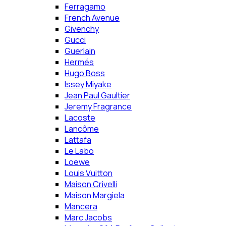
Ferragamo
French Avenue
Givenchy
Gucci
Guerlain
Hermés
Hugo Boss
Issey Miyake
Jean Paul Gaultier
Jeremy Fragrance
Lacoste
Lancôme
Lattafa
Le Labo
Loewe
Louis Vuitton
Maison Crivelli
Maison Margiela
Mancera
Marc Jacobs