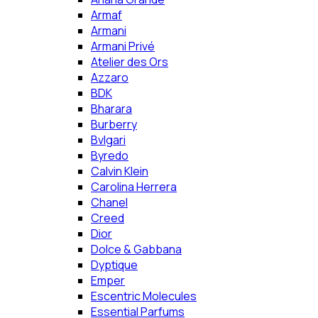
Armaf
Armani
Armani Privé
Atelier des Ors
Azzaro
BDK
Bharara
Burberry
Bvlgari
Byredo
Calvin Klein
Carolina Herrera
Chanel
Creed
Dior
Dolce & Gabbana
Dyptique
Emper
Escentric Molecules
Essential Parfums